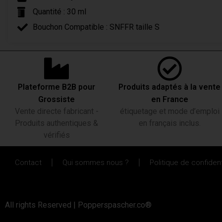
Quantité : 30 ml
Bouchon Compatible : SNFFR taille S
Plateforme B2B pour
Produits adaptés à la vente
Grossiste
en France
Vente directe fabricant -
étiquetage et mode d’emploi
Produits authentiques &
en français inclus.
vérifiés
Contact
Qui sommes nous ?
Politique de confident
All rights Reserved | Popperspascher.co®​