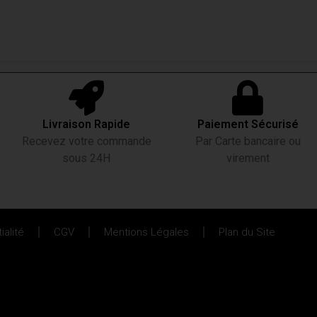
Livraison Rapide
Paiement Sécurisé
Recevez votre commande
Par Carte bancaire ou
sous 24H
virement
ialité
CGV
Mentions Légales
Plan du Site