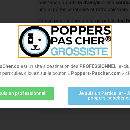
puissance du
nitrite d’amyle
à une
senteu
une expérience intense et rafraîchissante.
Conçu pour séduire un large public,
Ice 
très recherché par les consommateurs, qu
élégant
, sa
puissance longue durée
et 
Vente à l’unité pro
: flexibilité pou
Etiquetage et mode d’emploi en français i
sCher.co
est un site à destination des
PROFESSIONNEL
exclu
Paiement 100% sécurisé
 particulier, cliquez sur le bouton «
Poppers-Pascher.com
» ci
Livraison 24H avec Colissimo & Chronopos
Livraison offerte dès 300 € de command
suis un professionnel
Je suis un Particulier - A
poppers-pascher.