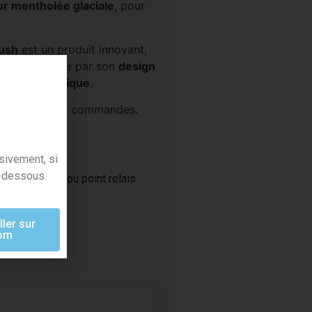
r mentholée glaciale
, pour
Rush
est un produit innovant,
i se distingue par son
design
son
arôme unique
.
r vos rayons et commandes.
nclus
sivement, si
-dessous.
t à domicile ou point relais
e
ller sur
com