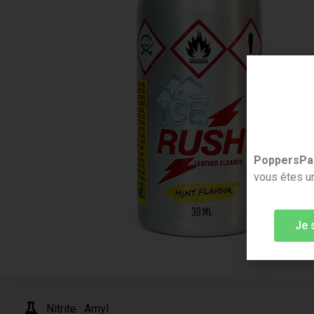
PoppersPa
vous êtes un
Je 
Nitrite : Amyl