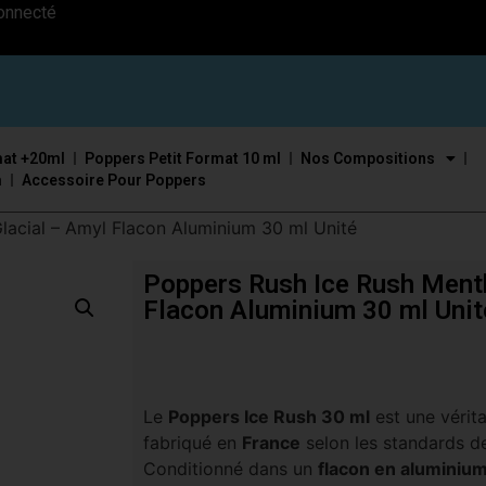
onnecté
at +20ml
Poppers Petit Format 10 ml
Nos Compositions
m
Accessoire Pour Poppers
lacial – Amyl Flacon Aluminium 30 ml Unité
Poppers Rush Ice Rush Menth
Flacon Aluminium 30 ml Unit
Le
Poppers Ice Rush 30 ml
est une vérit
fabriqué en
France
selon les standards d
Conditionné dans un
flacon en aluminium