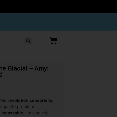
e Glacial – Amyl
é
able
révolution sensorielle
,
e qualité premium.
 incassable
, il associe la