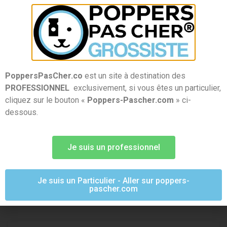
Le
Poppers Xtrem Amyl 30 ml
est la version ultime de
la gamme Xtrem. Formulé à base de
nitrite d’amyle
, il
s’adresse aux consommateurs expérimentés en quête
de sensations toujours plus puissantes. Son
flacon en
aluminium
assure une conservation optimale et
PoppersPasCher.co
est un site à destination des
résistante aux chocs, garantissant un produit premium
PROFESSIONNEL
exclusivement, si vous êtes un particulier,
et durable.
cliquez sur le bouton «
Poppers-Pascher.com
» ci-
dessous.
Très attractif en point de vente
: forte notoriété
et fidélisation.
Etiquetage et mode d’emploi en français inclus
Je suis un professionnel
Paiement 100% sécurisé
Livraison 24H avec Colissimo & Chronopost à domicile
Je suis un Particulier - Aller sur poppers-
ou point relais
pascher.com
Livraison offerte dès 300 € de commande