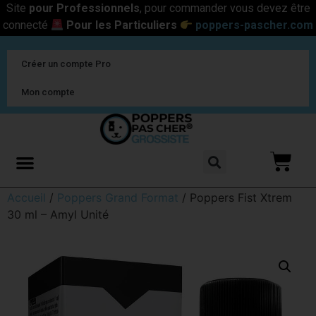
Site
pour Professionnels
, pour commander vous devez être
connecté
Pour les Particuliers
poppers-pascher.com
Créer un compte Pro
Mon compte
Accueil
/
Poppers Grand Format
/ Poppers Fist Xtrem
30 ml – Amyl Unité